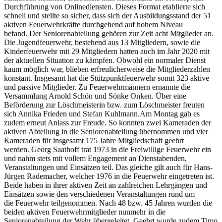
Durchführung von Onlinediensten. Dieses Format etablierte sich
schnell und stellte so sicher, dass sich der Ausbildungsstand der 51
aktiven Feuerwehrkräfte durchgehend auf hohem Niveau
befand. Der Seniorenabteilung gehören zur Zeit acht Mitglieder an.
Die Jugendfeuerwehr, bestehend aus 13 Mitgliedern, sowie die
Kinderfeuerwehr mit 29 Mitgliedern hatten auch im Jahr 2020 mit
der aktuellen Situation zu kämpfen. Obwohl ein normaler Dienst
kaum möglich war, blieben erfreulicherweise die Mitgliederzahlen
konstant. Insgesamt hat die Stützpunktfeuerwehr somit 323 aktive
und passive Mitglieder. Zu Feuerwehrmännern ernannte die
Versammlung Arnold Schön und Sönke Onken. Über eine
Beförderung zur Löschmeisterin bzw. zum Löschmeister freuten
sich Annika Frieden und Stefan Kuhlmann.Am Montag gab es
zudem erneut Anlass zur Freude. So konnten zwei Kameraden der
aktiven Abteilung in die Seniorenabteilung übernommen und vier
Kameraden für insgesamt 175 Jahre Mitgliedschaft geehrt
werden. Georg Saathoff trat 1973 in die Freiwillige Feuerwehr ein
und nahm stets mit vollem Engagement an Dienstabenden,
Veranstaltungen und Einsätzen teil. Das gleiche gilt auch für Hans-
Jürgen Rademacher, welcher 1976 in die Feuerwehr eingetreten ist.
Beide haben in ihrer aktiven Zeit an zahlreichen Lehrgängen und
Einsätzen sowie den verschiedenen Veranstaltungen rund um
die Feuerwehr teilgenommen. Nach 48 bzw. 45 Jahren wurden die
beiden aktiven Feuerwehrmitglieder nunmehr in die
Seniorenabteilung der Wehr übergeleitet. Geehrt wurde zudem Timo