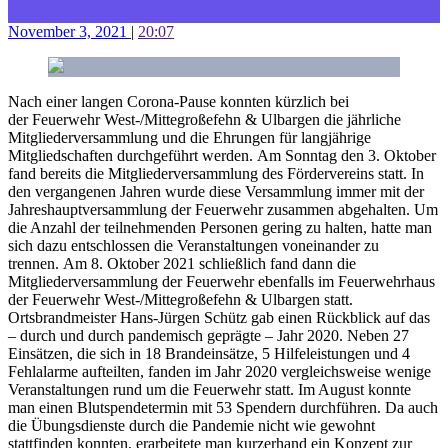
November 3, 2021
|
20:07
Nach einer langen Corona-Pause konnten kürzlich bei
der Feuerwehr West-/Mittegroßefehn & Ulbargen die jährliche
Mitgliederversammlung und die Ehrungen für langjährige
Mitgliedschaften durchgeführt werden. Am Sonntag den 3. Oktober
fand bereits die Mitgliederversammlung des Fördervereins statt. In
den vergangenen Jahren wurde diese Versammlung immer mit der
Jahreshauptversammlung der Feuerwehr zusammen abgehalten. Um
die Anzahl der teilnehmenden Personen gering zu halten, hatte man
sich dazu entschlossen die Veranstaltungen voneinander zu
trennen. Am 8. Oktober 2021 schließlich fand dann die
Mitgliederversammlung der Feuerwehr ebenfalls im Feuerwehrhaus
der Feuerwehr West-/Mittegroßefehn & Ulbargen statt.
Ortsbrandmeister Hans-Jürgen Schütz gab einen Rückblick auf das
– durch und durch pandemisch geprägte – Jahr 2020. Neben 27
Einsätzen, die sich in 18 Brandeinsätze, 5 Hilfeleistungen und 4
Fehlalarme aufteilten, fanden im Jahr 2020 vergleichsweise wenige
Veranstaltungen rund um die Feuerwehr statt. Im August konnte
man einen Blutspendetermin mit 53 Spendern durchführen. Da auch
die Übungsdienste durch die Pandemie nicht wie gewohnt
stattfinden konnten, erarbeitete man kurzerhand ein Konzept zur