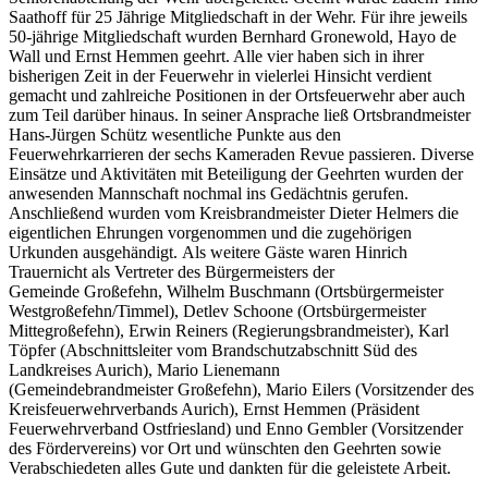
Saathoff für 25 Jährige Mitgliedschaft in der Wehr. Für ihre jeweils
50-jährige Mitgliedschaft wurden Bernhard Gronewold, Hayo de
Wall und Ernst Hemmen geehrt. Alle vier haben sich in ihrer
bisherigen Zeit in der Feuerwehr in vielerlei Hinsicht verdient
gemacht und zahlreiche Positionen in der Ortsfeuerwehr aber auch
zum Teil darüber hinaus. In seiner Ansprache ließ Ortsbrandmeister
Hans-Jürgen Schütz wesentliche Punkte aus den
Feuerwehrkarrieren der sechs Kameraden Revue passieren. Diverse
Einsätze und Aktivitäten mit Beteiligung der Geehrten wurden der
anwesenden Mannschaft nochmal ins Gedächtnis gerufen.
Anschließend wurden vom Kreisbrandmeister Dieter Helmers die
eigentlichen Ehrungen vorgenommen und die zugehörigen
Urkunden ausgehändigt. Als weitere Gäste waren Hinrich
Trauernicht als Vertreter des Bürgermeisters der
Gemeinde Großefehn, Wilhelm Buschmann (Ortsbürgermeister
Westgroßefehn/Timmel), Detlev Schoone (Ortsbürgermeister
Mittegroßefehn), Erwin Reiners (Regierungsbrandmeister), Karl
Töpfer (Abschnittsleiter vom Brandschutzabschnitt Süd des
Landkreises Aurich), Mario Lienemann
(Gemeindebrandmeister Großefehn), Mario Eilers (Vorsitzender des
Kreisfeuerwehrverbands Aurich), Ernst Hemmen (Präsident
Feuerwehrverband Ostfriesland) und Enno Gembler (Vorsitzender
des Fördervereins) vor Ort und wünschten den Geehrten sowie
Verabschiedeten alles Gute und dankten für die geleistete Arbeit.