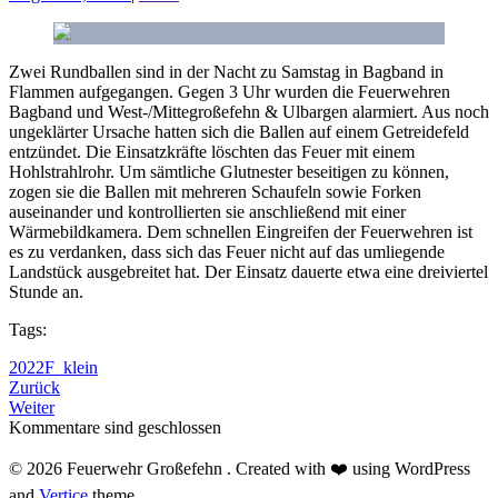
Zwei Rundballen sind in der Nacht zu Samstag in Bagband in
Flammen aufgegangen. Gegen 3 Uhr wurden die Feuerwehren
Bagband und West-/Mittegroßefehn & Ulbargen alarmiert. Aus noch
ungeklärter Ursache hatten sich die Ballen auf einem Getreidefeld
entzündet. Die Einsatzkräfte löschten das Feuer mit einem
Hohlstrahlrohr. Um sämtliche Glutnester beseitigen zu können,
zogen sie die Ballen mit mehreren Schaufeln sowie Forken
auseinander und kontrollierten sie anschließend mit einer
Wärmebildkamera. Dem schnellen Eingreifen der Feuerwehren ist
es zu verdanken, dass sich das Feuer nicht auf das umliegende
Landstück ausgebreitet hat. Der Einsatz dauerte etwa eine dreiviertel
Stunde an.
Tags:
2022
F_klein
Zurück
Weiter
Kommentare sind geschlossen
© 2026 Feuerwehr Großefehn . Created with ❤️ using WordPress
and
Vertice
theme.