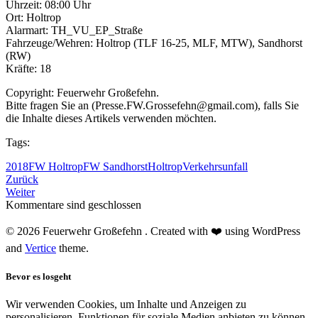
Uhrzeit: 08:00 Uhr
Ort: Holtrop
Alarmart: TH_VU_EP_Straße
Fahrzeuge/Wehren: Holtrop (TLF 16-25, MLF, MTW), Sandhorst
(RW)
Kräfte: 18
Copyright: Feuerwehr Großefehn.
Bitte fragen Sie an (Presse.FW.Grossefehn@gmail.com), falls Sie
die Inhalte dieses Artikels verwenden möchten.
Tags:
2018
FW Holtrop
FW Sandhorst
Holtrop
Verkehrsunfall
Zurück
Weiter
Kommentare sind geschlossen
© 2026 Feuerwehr Großefehn . Created with ❤️ using WordPress
and
Vertice
theme.
Bevor es losgeht
Wir verwenden Cookies, um Inhalte und Anzeigen zu
personalisieren, Funktionen für soziale Medien anbieten zu können