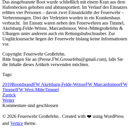
Das ausgebrannte Boot wurde schließlich mit einem Kran aus dem
Hafenbecken gehoben und abtransportiert. Im Verlauf des Einsatzes
erlitten vier Personen – davon zwei Einsatzkräfte der Feuerwehr –
Verbrennungen. Drei der Verletzten wurden in ein Krankenhaus
verbracht. Im Einsatz waren neben den Feuerwehren aus Timmel,
Akelsbarg-Felde-Wrisse, Marcardsmoor, West-/Mittegroßefehn &
Ulbargen unter anderem auch ein Rettungshubschrauber. Zur
Unglücksursache liegen der Feuerwehr bislang keine Informationen
vor.
Copyright: Feuerwehr Großefehn.
Bitte fragen Sie an (Presse.FW.Grossefehn@gmail.com), falls Sie
die Inhalte dieses Artikels verwenden möchten.
Tags:
2019
Bootsbrand
FW Akelsbarg-Felde-Wrisse
FW Marcardsmoor
FW
Timmel
FW West-Mitte
Timmel
Zurück
Weiter
Kommentare sind geschlossen
© 2026 Feuerwehr Großefehn . Created with ❤️ using WordPress
and
Vertice
theme.