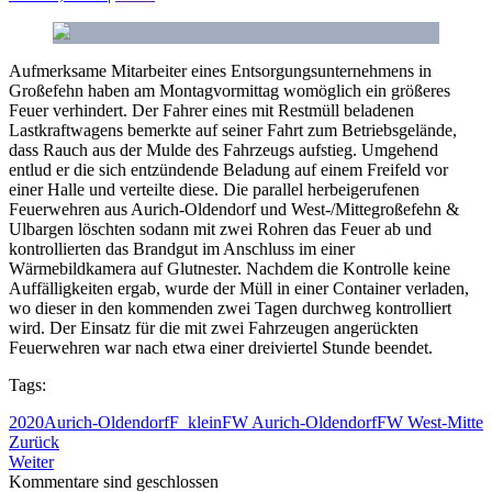
Aufmerksame Mitarbeiter eines Entsorgungsunternehmens in
Großefehn haben am Montagvormittag womöglich ein größeres
Feuer verhindert. Der Fahrer eines mit Restmüll beladenen
Lastkraftwagens bemerkte auf seiner Fahrt zum Betriebsgelände,
dass Rauch aus der Mulde des Fahrzeugs aufstieg. Umgehend
entlud er die sich entzündende Beladung auf einem Freifeld vor
einer Halle und verteilte diese. Die parallel herbeigerufenen
Feuerwehren aus Aurich-Oldendorf und West-/Mittegroßefehn &
Ulbargen löschten sodann mit zwei Rohren das Feuer ab und
kontrollierten das Brandgut im Anschluss im einer
Wärmebildkamera auf Glutnester. Nachdem die Kontrolle keine
Auffälligkeiten ergab, wurde der Müll in einer Container verladen,
wo dieser in den kommenden zwei Tagen durchweg kontrolliert
wird. Der Einsatz für die mit zwei Fahrzeugen angerückten
Feuerwehren war nach etwa einer dreiviertel Stunde beendet.
Tags:
2020
Aurich-Oldendorf
F_klein
FW Aurich-Oldendorf
FW West-Mitte
Zurück
Weiter
Kommentare sind geschlossen